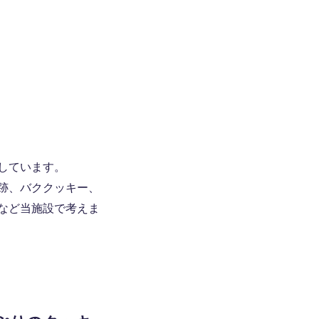
しています。
跡、バククッキー、
など当施設で考えま