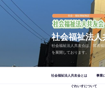
コ
ン
テ
ン
ツ
へ
社会福祉法人
ス
キ
社会福祉法人共友会は、障害福
ッ
を展開しております。
プ
社会福祉法人共友会とは
事業
ぐれいすについて