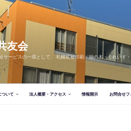
共友会
祉サービスの一環として、 札幌福祉印刷・福の木・ぐれいす・
について
法人概要・アクセス
情報開示
お問合せフ